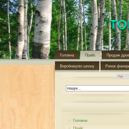
Головна
Прайс
Продаж дро
Виробництво шпону
Ринок фанер
Головна
Прайс