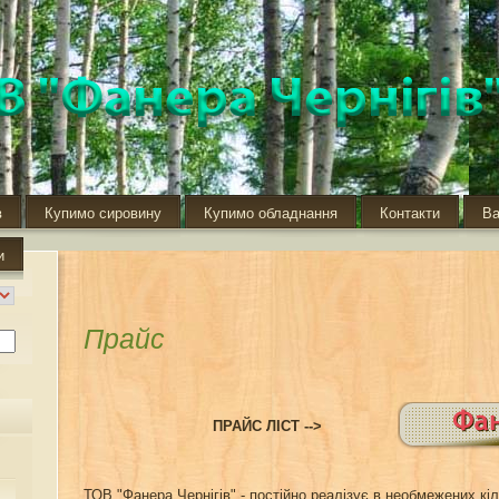
в
Купимо сировину
Купимо обладнання
Контакти
Ва
и
Прайс
ПРАЙС ЛІСТ -->
ТОВ "Фанера Чернігів" - постійно реалізує в необмежених кі