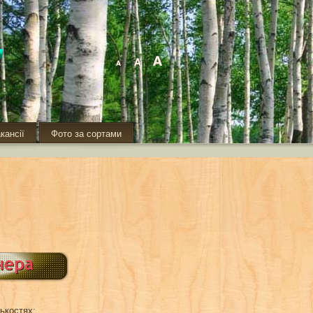
кансії
Фото за сортами
лькостях: