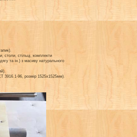
апик).
и, столи, стільці, комплекти
одягу та ін.) з масиву натурального
й).
СТ 3916.1-96, розмір 1525х1525мм).