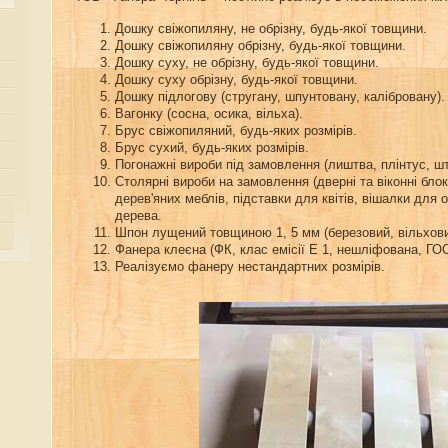
Дошку свіжопиляну, не обрізну, будь-якої товщини.
Дошку свіжопиляну обрізну, будь-якої товщини.
Дошку суху, не обрізну, будь-якої товщини.
Дошку суху обрізну, будь-якої товщини.
Дошку підлогову (стругану, шпунтовану, калібровану).
Вагонку (сосна, осика, вільха).
Брус свіжопиляний, будь-яких розмірів.
Брус сухий, будь-яких розмірів.
Погонажні вироби під замовлення (лиштва, плінтус, шт
Столярні вироби на замовлення (дверні та віконні блок
дерев'яних меблів, підставки для квітів, вішалки для 
дерева.
Шпон лущений товщиною 1, 5 мм (березовий, вільхови
Фанера клеєна (ФК, клас емісії Е 1, нешліфована, ГО
Реалізуємо фанеру нестандартних розмірів.