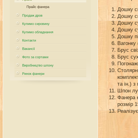
Прайс фанера
Дошку св
Дошку с
Продаж дров
Дошку су
Купимо сировину
Дошку су
Купимо обладнання
Дошку пі
Контакти
Вагонку 
Вакансії
Брус сві
Брус сух
Фото за сортами
Погонажн
Виробництво шпону
Столярні
Ринок фанери
комплект
та ін.) 
Шпон лу
Фанера к
розмір 
Реалізу