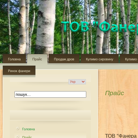
Головна
Прайс
Продаж дров
Купимо сировину
Купимо 
Ринок фанери
Прайс
Головна
ТОВ "Фанера Ч
Прайс