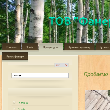
Головна
Прайс
Продаж дров
Купимо сировину
Купимо 
Ринок фанери
Продаємо 
Головна
Прайс