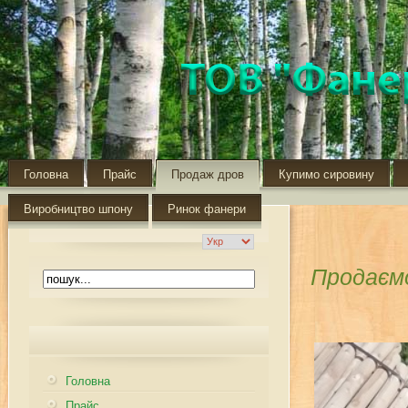
Головна
Прайс
Продаж дров
Купимо сировину
Виробництво шпону
Ринок фанери
Продаєм
Головна
Прайс