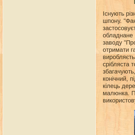
Існують рі
шпону. "Фа
застосовує
обладнане 
заводу "Пр
отримати г
виробляєтьс
срібляста 
збагачують
конічний, п
кілець дере
малюнка. П
використов