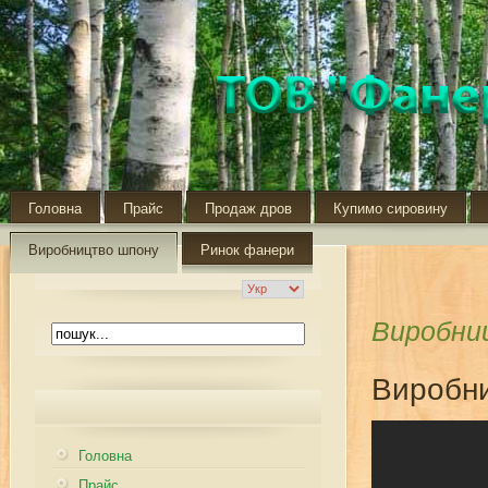
Головна
Прайс
Продаж дров
Купимо сировину
Виробництво шпону
Ринок фанери
Виробни
Виробн
Головна
Прайс