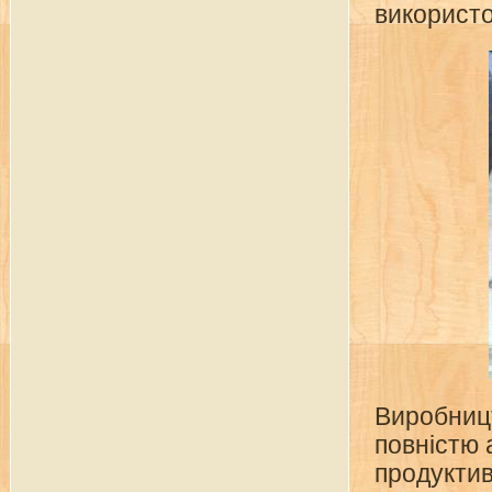
використо
Виробницт
повністю 
продуктивн