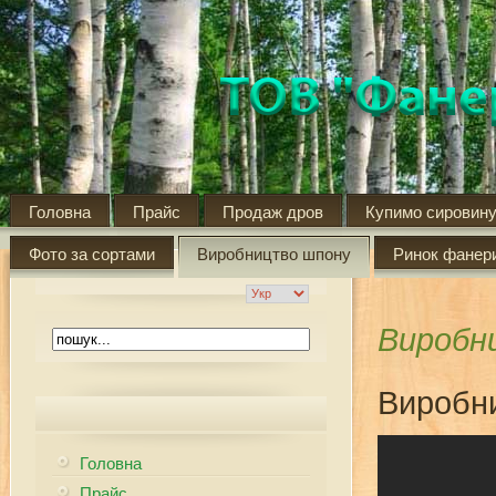
Головна
Прайс
Продаж дров
Купимо сировин
Фото за сортами
Виробництво шпону
Ринок фанер
Виробн
Виробн
Головна
Прайс