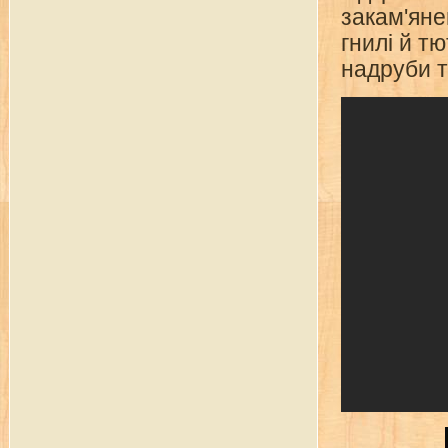
закам'яне
гнилі й т
надруби т