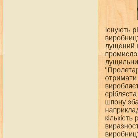
Існують р
виробницт
лущений ш
промисло
лущильни
"Пролетар
отримати 
виробляєт
срібляста
шпону зба
наприклад
кількість 
виразност
виробниц