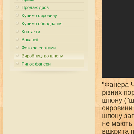
Продаж дров
Купимо сировину
Купимо обладнання
Контакти
Вакансії
Фото за сортами
Виробництво шпону
Ринок фанери
"Фанера Ч
різних по
шпону ("шп
сировини 
шпону заг
не мають 
відкрита 