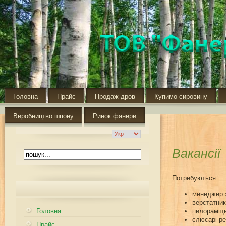
Головна
Прайс
Продаж дров
Купимо сировину
Виробництво шпону
Ринок фанери
Вакансії
Потребуються:
менеджер 
верстатник
Головна
пилорамщ
слюсарі-р
Прайс