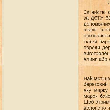
С
За якістю 
за ДСТУ 39
допоміжних
шарів шпо
призначена 
тільки пар
породи дер
виготовлен
ялини або в
Найчастіш
березовий 
яку марку
марок баке
Щоб отрима
вологістю н