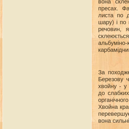
вона скле
пресах. Ф
листа по 
шару) і по
речовин, 
склеюєтьс
альбуміно
карбамідни
За походже
Березову ч
хвойну - у
до слабких
органічног
Хвойна кра
перевершує
вона сильн