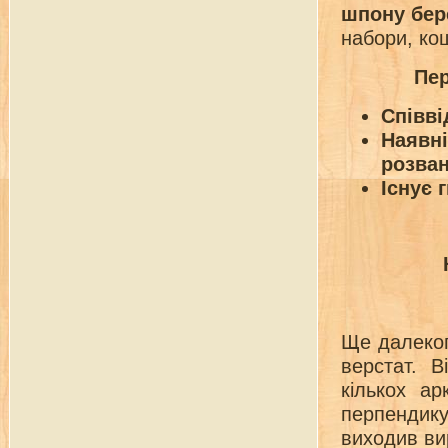
шпону бер
набори, ко
Пер
Співві
Наявні
розван
Існує 
Ще далеког
верстат. 
кількох а
перпендик
виходив ви