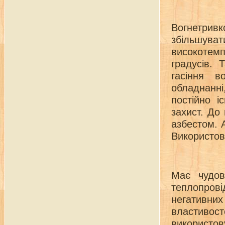
Вогнетри
збільшув
високотемп
градусів. 
гасіння в
обладнанні
постійно і
захист. До
азбестом. 
Використов
Має чудові
теплопрові
негативн
властиво
використо