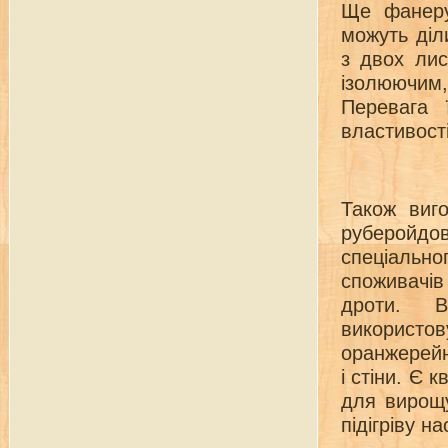
Ще фанеру,
можуть діл
з двох лис
ізолюючим
Перевага 
властивості
Також виг
руберойдо
спеціальн
споживачів
дроти. В
використов
оранжерейни
і стіни. Є 
для вирощу
підігріву на